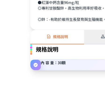
●紅藻中鈣含量96mg/粒
◎專利甘胺酸鋅，高生物利用率好吸
◎鋅：-有助於維持生長發
規格說明
規格說明
內 容 量：30顆