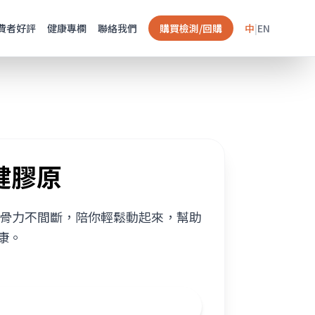
費者好評
健康專欄
聯絡我們
購買檢測/回購
中
|
EN
關健膠原
維持骨力不間斷，陪你輕鬆動起來，幫助
康。
利用率好吸收，鈣吸收率差異-海藻鈣優於