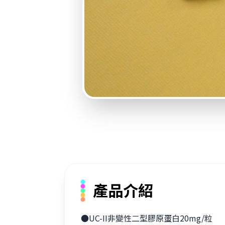
產品介紹
●UC-II非變性二型膠原蛋白20mg/粒