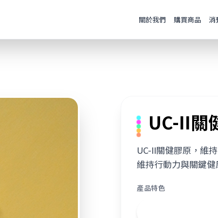
關於我們
購買商品
消
UC-II
UC-II關健膠原，
維持行動力與關鍵健
產品特色
專利甘胺酸鋅，高生物
碳酸鈣與磷酸鈣