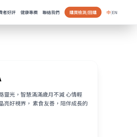
費者好評
健康專欄
聯絡我們
購買檢測/回購
中
|
EN
A
路靈光，智慧滿滿歲月不減 心情輕
晶亮好視界， 素食友善，陪伴成長的