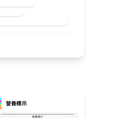
魚腥味，純淨健康。
染、無負擔！
自微藻，無重金屬或海洋毒素累積風險。
立即購買
營養標示