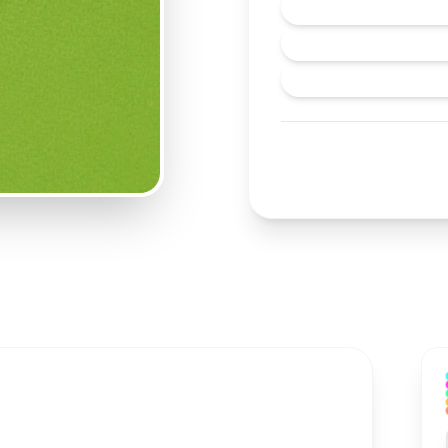
萃取自天然藻類，無
輕鬆攝取DHA！無污
相較於魚油，藻油取