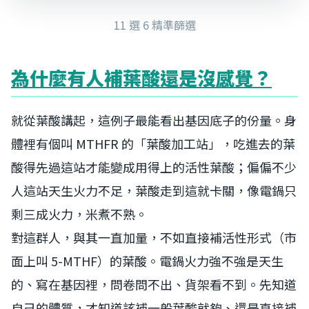
11 選 6 精準篩選
為什麼有人補葉酸還是沒感覺？
就從葉酸講起，這例子最能看出基因底子的份量。身
體裡有個叫 MTHFR 的「葉酸加工站」，吃進去的葉
酸得先過這站才能變成用得上的活性葉酸；偏偏不少
人這站天生火力不足，葉酸走到這就卡關，像電鍋只
剩三成火力，米煮不熟。
對這群人，與其一直加量，不如直接補活性形式（市
面上叫 5-MTHF）的葉酸。電鍋火力強不強是天生
的、寫在基因裡，問卷問不出、貨架看不到。先知道
自己的體質，才知道該補一般葉酸就夠、還是直接補