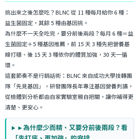
挑出來之後怎麼吃？BLNC 從 11 種每月給你 6 種：
益生菌固定，其餘 5 種由基因挑。
為什麼不一天全吃完，要分前後兩段？每月 6 種＝益
生菌固定＋5 種基因推薦，前 15 天 3 種先把營養基
線打穩、後 15 天 3 種依你的體質加強，30 天一循
環。
這套節奏不是行銷話術：BLNC 來自成功大學技轉團
隊「先見基因」，研發團隊長年專注基因營養判讀，
從檢體到分析都由自家實驗室親自把關，讓你補得更
清楚、更安心。
▸ 為什麼少而精、又要分前後兩段？看
「先打底、再加強」的安排