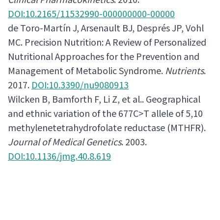
DOI:10.2165/11532990-000000000-00000
de Toro-Martín J, Arsenault BJ, Després JP, Vohl
MC. Precision Nutrition: A Review of Personalized
Nutritional Approaches for the Prevention and
Management of Metabolic Syndrome.
Nutrients
.
2017.
DOI:10.3390/nu9080913
Wilcken B, Bamforth F, Li Z, et al.. Geographical
and ethnic variation of the 677C>T allele of 5,10
methylenetetrahydrofolate reductase (MTHFR).
Journal of Medical Genetics
. 2003.
DOI:10.1136/jmg.40.8.619