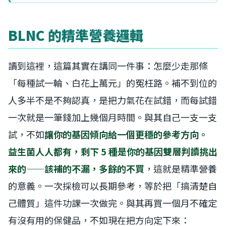
BLNC 的精準營養邏輯
讀到這裡，這篇其實在講同一件事：怎麼少走那條
「每種試一輪、白花上萬元」的冤枉路。補不到位的
人多半不是不夠認真，是把力氣花在試錯，而每試錯
一次就是一筆錢加上幾個月時間。與其自己一支一支
試，不如
讓你的基因傾向給一個更穩的參考方向。
益生菌人人都有，剩下 5 種是你的基因雙層判讀挑出
來的——該補的不漏，多餘的不買
，這就是精準營養
的意義。一次採檢可以長期參考，等於把「搞清楚自
己體質」這件功課一次做完。與其再買一個月不確定
有沒有用的保健品，不如現在把方向定下來：