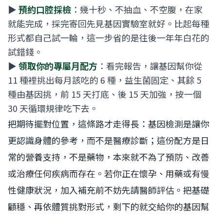
▶
預約口腔採檢
：幾十秒、不抽血、不空腹，在家
就能完成，採完寄回先見基因實驗室就好。比起每種
形式都自己試一輪，這一步省的是往後一年年白花的
試錯錢。
▶
領取你的專屬月配方
：看完報告，讓基因幫你從
11 種裡挑出每月該吃的 6 種，益生菌固定、其餘 5
種由基因挑，前 15 天打底、後 15 天加強，按一個
30 天循環規律吃下去。
把期待擺對位置，這條路才走得長：基因檢測是讓你
更認識身體的參考，而不是醫療診斷；這份配方是日
常的營養支持，不是藥物，本來就不為了預防、改善
或治療任何疾病而存在。若你正在懷孕、用藥或有慢
性健康狀況，加入補充前不妨先請醫師評估。把基礎
顧穩、再依體質挑對形式，剩下的就交給你的基因幫