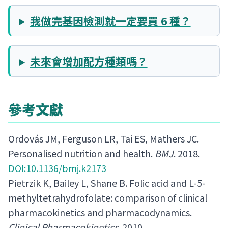
我做完基因檢測就一定要買 6 種？
未來會增加配方種類嗎？
參考文獻
Ordovás JM, Ferguson LR, Tai ES, Mathers JC.
Personalised nutrition and health.
BMJ
. 2018.
DOI:10.1136/bmj.k2173
Pietrzik K, Bailey L, Shane B. Folic acid and L-5-
methyltetrahydrofolate: comparison of clinical
pharmacokinetics and pharmacodynamics.
Clinical Pharmacokinetics
. 2010.