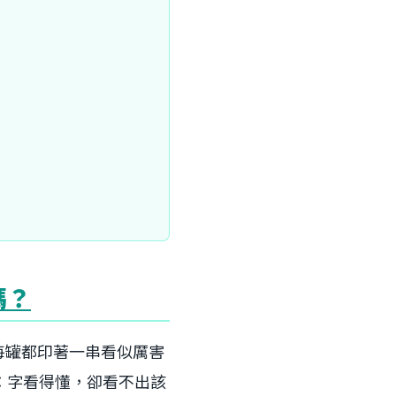
嗎？
每罐都印著一串看似厲害
：字看得懂，卻看不出該