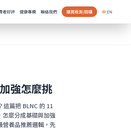
費者好評
健康專欄
聯絡我們
購買檢測/回購
中
|
EN
礎加強怎麼挑
把 BLNC 的 11
哪，怎麼分成基礎與加強
高級營養品推薦邏輯，先