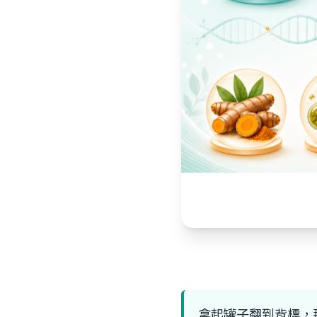
拿起罐子翻到背標，那